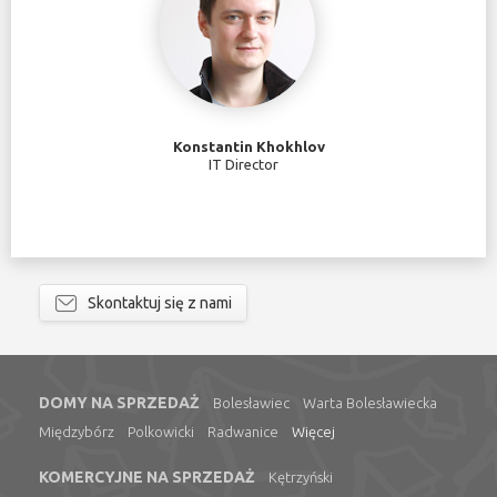
Konstantin Khokhlov
IT Director
Skontaktuj się z nami
DOMY NA SPRZEDAŻ
Bolesławiec
Warta Bolesławiecka
Międzybórz
Polkowicki
Radwanice
Więcej
KOMERCYJNE NA SPRZEDAŻ
Kętrzyński