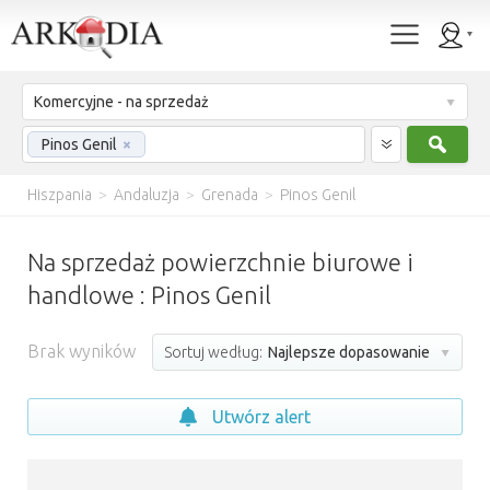
Komercyjne - na sprzedaż
Szuk
Pinos Genil
×
Hiszpania
>
Andaluzja
>
Grenada
>
Pinos Genil
Na sprzedaż powierzchnie biurowe i
handlowe : Pinos Genil
Brak wyników
Sortuj według:
Najlepsze dopasowanie
Utwórz alert