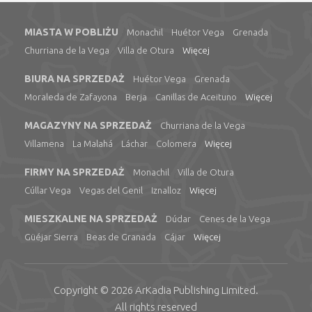
MIASTA W POBLIŻU
Monachil
Huétor Vega
Grenada
Churriana de la Vega
Villa de Otura
Więcej
BIURA NA SPRZEDAŻ
Huétor Vega
Grenada
Moraleda de Zafayona
Berja
Canillas de Aceituno
Więcej
MAGAZYNY NA SPRZEDAŻ
Churriana de la Vega
Villamena
La Malahá
Láchar
Colomera
Więcej
FIRMY NA SPRZEDAŻ
Monachil
Villa de Otura
Cúllar Vega
Vegas del Genil
Iznalloz
Więcej
MIESZKALNE NA SPRZEDAŻ
Dúdar
Cenes de la Vega
Güéjar Sierra
Beas de Granada
Cájar
Więcej
Copyright © 2026
ArKadia Publishing
Limited
.
All rights reserved