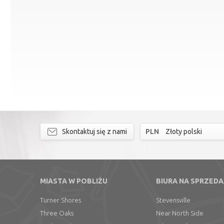
Skontaktuj się z nami
PLN
Złoty polski
MIASTA W POBLIŻU
BIURA NA SPRZEDA
Turner Shores
Stevensville
Three Oaks
Near North Side