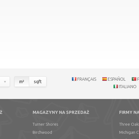
FRANÇAIS
ESPAÑOL
m²
sqft
ITALIANO
Ż
MAGAZYNY NA SPRZEDAŻ
FIRMY N
Turner Shores
Three Oak
Birchwood
Michigan C