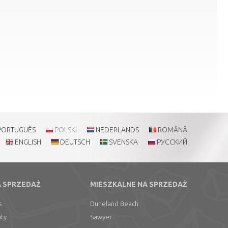
PORTUGUÊS
POLSKI
NEDERLANDS
ROMÂNĂ
ENGLISH
DEUTSCH
SVENSKA
РУССКИЙ
A SPRZEDAŻ
MIESZKALNE NA SPRZEDAŻ
s
Duneland Beach
ity
Sawyer