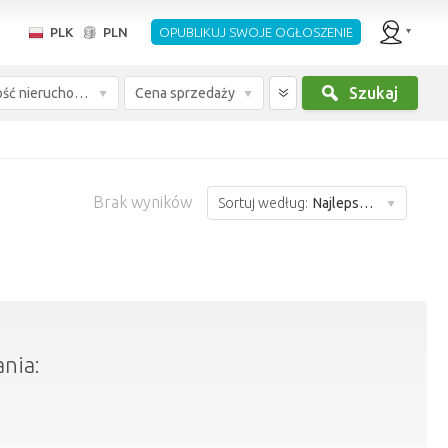
PLK
PLN
OPUBLIKUJ SWOJE OGŁOSZENIE
Szukaj
Wielkość nieruchomości
Cena sprzedaży
Brak wyników
Sortuj według:
Najlepsze dopasowanie
nia: