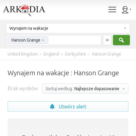
Wynajem na wakacje
Szuk
Hanson Grange
×
United Kingdom
>
England
>
Derbyshire
>
Hanson Grange
Wynajem na wakacje : Hanson Grange
Brak wyników
Sortuj według:
Najlepsze dopasowanie
Utwórz alert