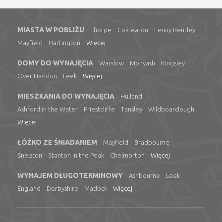
MIASTA W POBLIŻU
Thorpe
Coldeaton
Fenny Bentley
Mayfield
Hartington
Więcej
DOMY DO WYNAJĘCIA
Warslow
Monyash
Kingsley
Over Haddon
Leek
Więcej
MIESZKANIA DO WYNAJĘCIA
Hulland
Ashford in the Water
Priestcliffe
Tansley
Wildboarclough
Więcej
ŁÓŻKO ZE ŚNIADANIEM
Mayfield
Bradbourne
Snelston
Stanton in the Peak
Chelmorton
Więcej
WYNAJEM DŁUGOTERMINOWY
Ashbourne
Leek
England
Derbyshire
Matlock
Więcej