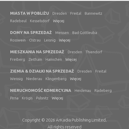
MIASTA W POBLIŻU
Dresden
Freital
Bannewitz
Radebeul
Kesselsdorf
Więcej
DOMY NA SPRZEDAŻ
Meissen
Bad Gottleuba
Rosswein
Ostrau
Leisnig
Więcej
MIESZKANIA NA SPRZEDAŻ
Dresden
Thiendorf
Freiberg
Zeithain
Hainichen
Więcej
ZIEMIA & DZIAŁKI NA SPRZEDAŻ
Dresden
Freital
Weissig
Niederau
Klingenberg
Więcej
NIERUCHOMOŚĆ KOMERCYJNA
Heidenau
Radeberg
Pirna
Krögis
Pulsnitz
Więcej
Copyright © 2026
ArKadia Publishing
Limited
.
All rights reserved