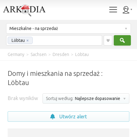
Mieszkalne - na sprzedaż
Szuk
Löbtau
×
Germany
>
Sachsen
>
Dresden
>
Löbtau
Domy i mieszkania na sprzedaż :
Löbtau
Brak wyników
Sortuj według:
Najlepsze dopasowanie
Utwórz alert