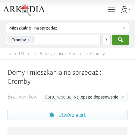
Mieszkalne - na sprzedaż
Szuk
Cromby
×
United States
>
Pennsylvania
>
Chester
>
Cromby
Domy i mieszkania na sprzedaż :
Cromby
Brak wyników
Sortuj według:
Najlepsze dopasowanie
Utwórz alert