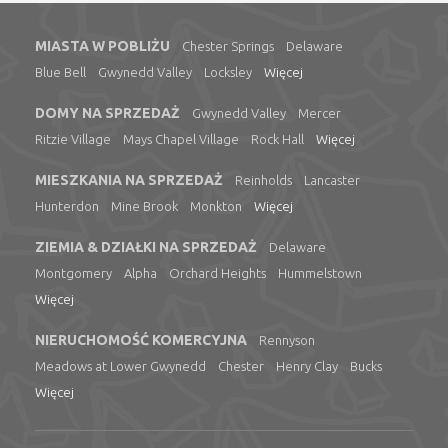
MIASTA W POBLIŻU
Chester Springs
Delaware
Blue Bell
Gwynedd Valley
Locksley
Więcej
DOMY NA SPRZEDAŻ
Gwynedd Valley
Mercer
Ritzie Village
Mays Chapel Village
Rock Hall
Więcej
MIESZKANIA NA SPRZEDAŻ
Reinholds
Lancaster
Hunterdon
Mine Brook
Monkton
Więcej
ZIEMIA & DZIAŁKI NA SPRZEDAŻ
Delaware
Montgomery
Alpha
Orchard Heights
Hummelstown
Więcej
NIERUCHOMOŚĆ KOMERCYJNA
Rennyson
Meadows at Lower Gwynedd
Chester
Henry Clay
Bucks
Więcej