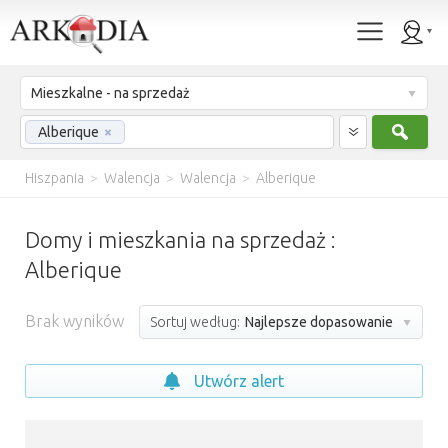
Mieszkalne - na sprzedaż
Szuk
Alberique
×
Hiszpania
>
Walencja
>
Walencja
>
Alberique
Domy i mieszkania na sprzedaż :
Alberique
Brak wyników
Sortuj według:
Najlepsze dopasowanie
Utwórz alert