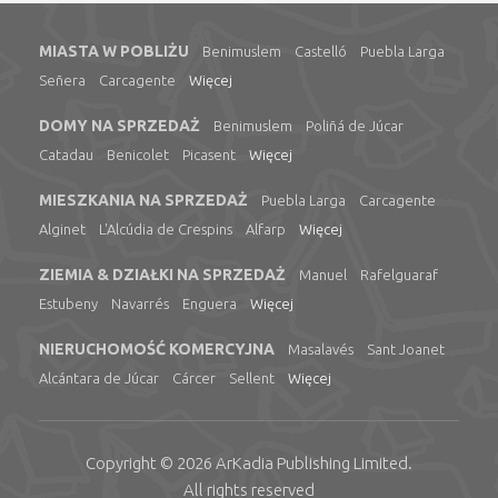
MIASTA W POBLIŻU
Benimuslem
Castelló
Puebla Larga
Señera
Carcagente
Więcej
DOMY NA SPRZEDAŻ
Benimuslem
Poliñá de Júcar
Catadau
Benicolet
Picasent
Więcej
MIESZKANIA NA SPRZEDAŻ
Puebla Larga
Carcagente
Alginet
L'Alcúdia de Crespins
Alfarp
Więcej
ZIEMIA & DZIAŁKI NA SPRZEDAŻ
Manuel
Rafelguaraf
Estubeny
Navarrés
Enguera
Więcej
NIERUCHOMOŚĆ KOMERCYJNA
Masalavés
Sant Joanet
Alcántara de Júcar
Cárcer
Sellent
Więcej
Copyright © 2026
ArKadia Publishing
Limited
.
All rights reserved