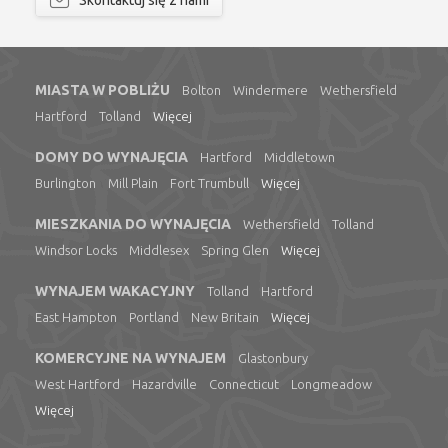
Skontaktuj się z nami
MIASTA W POBLIŻU
Bolton
Windermere
Wethersfield
Hartford
Tolland
Więcej
DOMY DO WYNAJĘCIA
Hartford
Middletown
Burlington
Mill Plain
Fort Trumbull
Więcej
MIESZKANIA DO WYNAJĘCIA
Wethersfield
Tolland
Windsor Locks
Middlesex
Spring Glen
Więcej
WYNAJEM WAKACYJNY
Tolland
Hartford
East Hampton
Portland
New Britain
Więcej
KOMERCYJNE NA WYNAJEM
Glastonbury
West Hartford
Hazardville
Connecticut
Longmeadow
Więcej