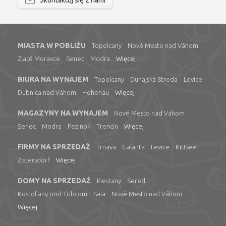
Skontaktuj się z nami
MIASTA W POBLIŻU
Topolcany
Nové Mesto nad Váhom
Zlaté Moravce
Senec
Modra
Więcej
BIURA NA WYNAJEM
Topolcany
Dunajská Streda
Levice
Dubnica nad Váhom
Hohenau
Więcej
MAGAZYNY NA WYNAJEM
Nové Mesto nad Váhom
Senec
Modra
Pezinok
Trencín
Więcej
FIRMY NA SPRZEDAŻ
Trnava
Galanta
Levice
Kittsee
Zistersdorf
Więcej
DOMY NA SPRZEDAŻ
Piestany
Sered
Kostol'any pod Tribcom
Sala
Nové Mesto nad Váhom
Więcej