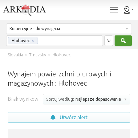
Komercyjne - do wynajęcia
Szuk
Hlohovec
×
Slovakia
>
Trnavský
>
Hlohovec
Wynajem powierzchni biurowych i
magazynowych : Hlohovec
Brak wyników
Sortuj według:
Najlepsze dopasowanie
Utwórz alert